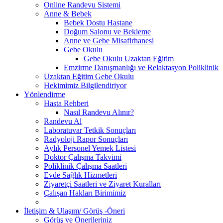
Online Randevu Sistemi
Anne & Bebek
Bebek Dostu Hastane
Doğum Salonu ve Bekleme
Anne ve Gebe Misafirhanesi
Gebe Okulu
Gebe Okulu Uzaktan Eğitim
Emzirme Danışmanlığı ve Relaktasyon Poliklinik
Uzaktan Eğitim Gebe Okulu
Hekimimiz Bilgilendiriyor
Yönlendirme
Hasta Rehberi
Nasıl Randevu Alınır?
Randevu Al
Laboratuvar Tetkik Sonuçları
Radyoloji Rapor Sonuçları
Aylık Personel Yemek Listesi
Doktor Çalışma Takvimi
Poliklinik Çalışma Saatleri
Evde Sağlık Hizmetleri
Ziyaretçi Saatleri ve Ziyaret Kuralları
Çalışan Hakları Birimimiz
İletişim & Ulaşım/ Görüş -Öneri
Görüş ve Önerileriniz