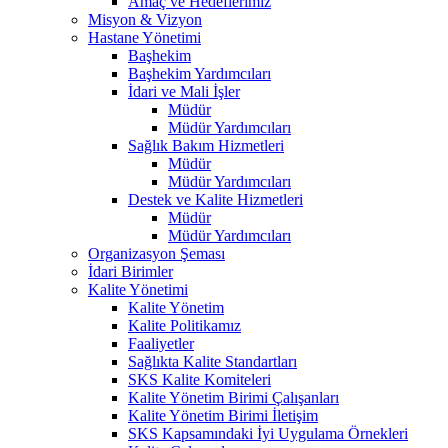
Amaç ve Hedeflerimiz
Misyon & Vizyon
Hastane Yönetimi
Başhekim
Başhekim Yardımcıları
İdari ve Mali İşler
Müdür
Müdür Yardımcıları
Sağlık Bakım Hizmetleri
Müdür
Müdür Yardımcıları
Destek ve Kalite Hizmetleri
Müdür
Müdür Yardımcıları
Organizasyon Şeması
İdari Birimler
Kalite Yönetimi
Kalite Yönetim
Kalite Politikamız
Faaliyetler
Sağlıkta Kalite Standartları
SKS Kalite Komiteleri
Kalite Yönetim Birimi Çalışanları
Kalite Yönetim Birimi İletişim
SKS Kapsamındaki İyi Uygulama Örnekleri