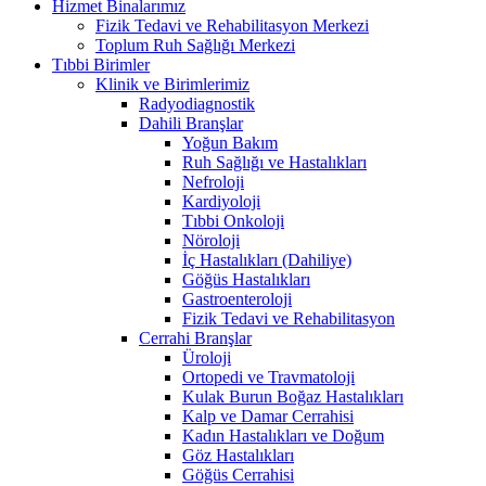
Hizmet Binalarımız
Fizik Tedavi ve Rehabilitasyon Merkezi
Toplum Ruh Sağlığı Merkezi
Tıbbi Birimler
Klinik ve Birimlerimiz
Radyodiagnostik
Dahili Branşlar
Yoğun Bakım
Ruh Sağlığı ve Hastalıkları
Nefroloji
Kardiyoloji
Tıbbi Onkoloji
Nöroloji
İç Hastalıkları (Dahiliye)
Göğüs Hastalıkları
Gastroenteroloji
Fizik Tedavi ve Rehabilitasyon
Cerrahi Branşlar
Üroloji
Ortopedi ve Travmatoloji
Kulak Burun Boğaz Hastalıkları
Kalp ve Damar Cerrahisi
Kadın Hastalıkları ve Doğum
Göz Hastalıkları
Göğüs Cerrahisi