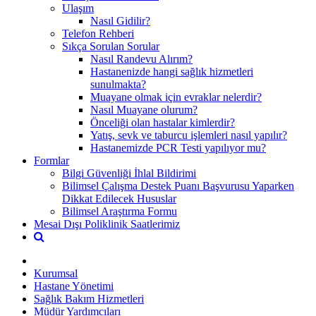
Ulaşım
Nasıl Gidilir?
Telefon Rehberi
Sıkça Sorulan Sorular
Nasıl Randevu Alırım?
Hastanenizde hangi sağlık hizmetleri
sunulmakta?
Muayane olmak için evraklar nelerdir?
Nasıl Muayane olurum?
Önceliği olan hastalar kimlerdir?
Yatış, sevk ve taburcu işlemleri nasıl yapılır?
Hastanemizde PCR Testi yapılıyor mu?
Formlar
Bilgi Güvenliği İhlal Bildirimi
Bilimsel Çalışma Destek Puanı Başvurusu Yaparken
Dikkat Edilecek Hususlar
Bilimsel Araştırma Formu
Mesai Dışı Poliklinik Saatlerimiz
Kurumsal
Hastane Yönetimi
Sağlık Bakım Hizmetleri
Müdür Yardımcıları