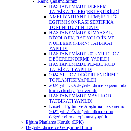
Kalite Çalışmalarımız
HASTANEMİZDE DEPREM
TATBİKATI GERÇEKLEŞTİRİLDİ
AMELİYATHANE HEMŞİRELİĞİ
EĞİTİMİ SONRASI SERTİFİKA
TÖRENİ DÜZENLENDİ
HASTANEMİZDE KİMYASAL,
BİYOLOJİK, RADYOLOJİK VE
NÜKLEER (KBRN) TATBİKAT
YAPILDI
HASTANEMİZDE 2023 YILI 2. ÖZ
DEĞERLENDİRME YAPILDI
HASTANEMİZDE PEMBE KOD
TATBİKATI YAPILDI
2024 YILI ÖZ DEĞERLENDİRME
TOPLANTISI YAPILDI
2024 yılı 1. Özdeğerlendirme kapsamında
kırmızı kod çağrısı verildi.
HASTANEMİZDE MAVİ KOD
TATBİKATI YAPILDI
Kırşehir Eğitim ve Araştırma Hastanemiz
2025 yılı 2. Özdeğerlendirme sonu
değerlendirme toplantısı yapıldı.
Eğitim Planlama Kurulu (EPK)
Değerlendirme ve Geliştirme Birimi