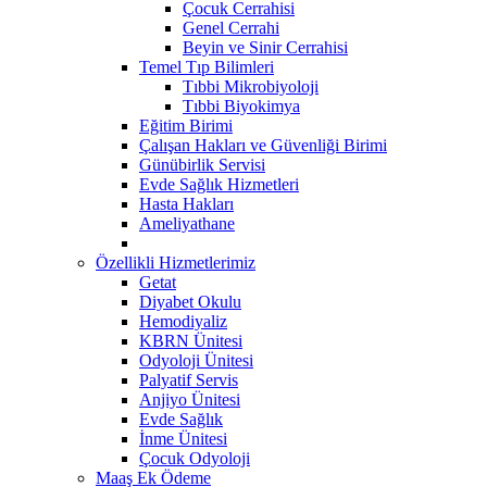
Çocuk Cerrahisi
Genel Cerrahi
Beyin ve Sinir Cerrahisi
Temel Tıp Bilimleri
Tıbbi Mikrobiyoloji
Tıbbi Biyokimya
Eğitim Birimi
Çalışan Hakları ve Güvenliği Birimi
Günübirlik Servisi
Evde Sağlık Hizmetleri
Hasta Hakları
Ameliyathane
Özellikli Hizmetlerimiz
Getat
Diyabet Okulu
Hemodiyaliz
KBRN Ünitesi
Odyoloji Ünitesi
Palyatif Servis
Anjiyo Ünitesi
Evde Sağlık
İnme Ünitesi
Çocuk Odyoloji
Maaş Ek Ödeme