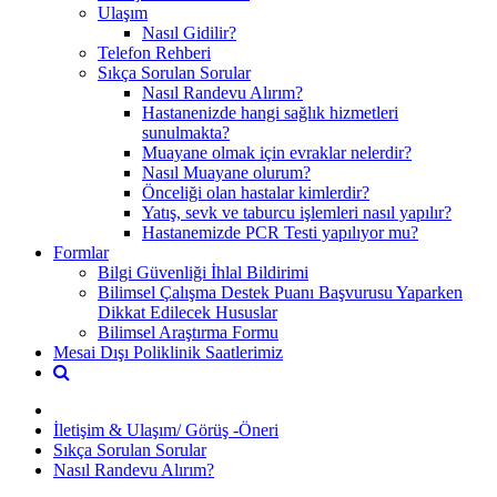
Ulaşım
Nasıl Gidilir?
Telefon Rehberi
Sıkça Sorulan Sorular
Nasıl Randevu Alırım?
Hastanenizde hangi sağlık hizmetleri
sunulmakta?
Muayane olmak için evraklar nelerdir?
Nasıl Muayane olurum?
Önceliği olan hastalar kimlerdir?
Yatış, sevk ve taburcu işlemleri nasıl yapılır?
Hastanemizde PCR Testi yapılıyor mu?
Formlar
Bilgi Güvenliği İhlal Bildirimi
Bilimsel Çalışma Destek Puanı Başvurusu Yaparken
Dikkat Edilecek Hususlar
Bilimsel Araştırma Formu
Mesai Dışı Poliklinik Saatlerimiz
İletişim & Ulaşım/ Görüş -Öneri
Sıkça Sorulan Sorular
Nasıl Randevu Alırım?