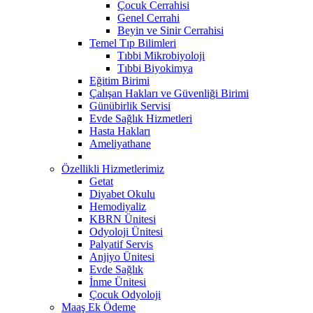
Çocuk Cerrahisi
Genel Cerrahi
Beyin ve Sinir Cerrahisi
Temel Tıp Bilimleri
Tıbbi Mikrobiyoloji
Tıbbi Biyokimya
Eğitim Birimi
Çalışan Hakları ve Güvenliği Birimi
Günübirlik Servisi
Evde Sağlık Hizmetleri
Hasta Hakları
Ameliyathane
Özellikli Hizmetlerimiz
Getat
Diyabet Okulu
Hemodiyaliz
KBRN Ünitesi
Odyoloji Ünitesi
Palyatif Servis
Anjiyo Ünitesi
Evde Sağlık
İnme Ünitesi
Çocuk Odyoloji
Maaş Ek Ödeme