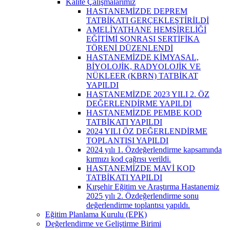
Kalite Çalışmalarımız
HASTANEMİZDE DEPREM
TATBİKATI GERÇEKLEŞTİRİLDİ
AMELİYATHANE HEMŞİRELİĞİ
EĞİTİMİ SONRASI SERTİFİKA
TÖRENİ DÜZENLENDİ
HASTANEMİZDE KİMYASAL,
BİYOLOJİK, RADYOLOJİK VE
NÜKLEER (KBRN) TATBİKAT
YAPILDI
HASTANEMİZDE 2023 YILI 2. ÖZ
DEĞERLENDİRME YAPILDI
HASTANEMİZDE PEMBE KOD
TATBİKATI YAPILDI
2024 YILI ÖZ DEĞERLENDİRME
TOPLANTISI YAPILDI
2024 yılı 1. Özdeğerlendirme kapsamında
kırmızı kod çağrısı verildi.
HASTANEMİZDE MAVİ KOD
TATBİKATI YAPILDI
Kırşehir Eğitim ve Araştırma Hastanemiz
2025 yılı 2. Özdeğerlendirme sonu
değerlendirme toplantısı yapıldı.
Eğitim Planlama Kurulu (EPK)
Değerlendirme ve Geliştirme Birimi