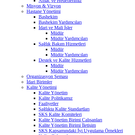
Amaç ve Hedeflerimiz
Misyon & Vizyon
Hastane Yönetimi
Başhekim
Başhekim Yardımcıları
İdari ve Mali İşler
Müdür
Müdür Yardımcıları
Sağlık Bakım Hizmetleri
Müdür
Müdür Yardımcıları
Destek ve Kalite Hizmetleri
Müdür
Müdür Yardımcıları
Organizasyon Şeması
İdari Birimler
Kalite Yönetimi
Kalite Yönetim
Kalite Politikamız
Faaliyetler
Sağlıkta Kalite Standartları
SKS Kalite Komiteleri
Kalite Yönetim Birimi Çalışanları
Kalite Yönetim Birimi İletişim
SKS Kapsamındaki İyi Uygulama Örnekleri