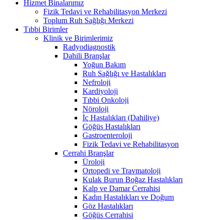
Hizmet Binalarımız
Fizik Tedavi ve Rehabilitasyon Merkezi
Toplum Ruh Sağlığı Merkezi
Tıbbi Birimler
Klinik ve Birimlerimiz
Radyodiagnostik
Dahili Branşlar
Yoğun Bakım
Ruh Sağlığı ve Hastalıkları
Nefroloji
Kardiyoloji
Tıbbi Onkoloji
Nöroloji
İç Hastalıkları (Dahiliye)
Göğüs Hastalıkları
Gastroenteroloji
Fizik Tedavi ve Rehabilitasyon
Cerrahi Branşlar
Üroloji
Ortopedi ve Travmatoloji
Kulak Burun Boğaz Hastalıkları
Kalp ve Damar Cerrahisi
Kadın Hastalıkları ve Doğum
Göz Hastalıkları
Göğüs Cerrahisi