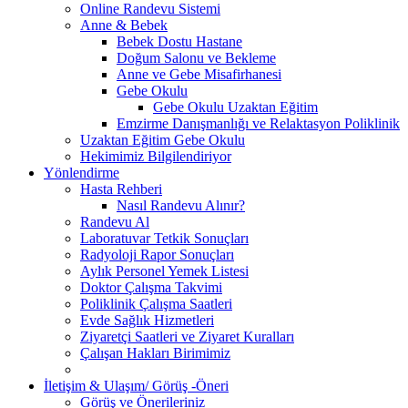
Online Randevu Sistemi
Anne & Bebek
Bebek Dostu Hastane
Doğum Salonu ve Bekleme
Anne ve Gebe Misafirhanesi
Gebe Okulu
Gebe Okulu Uzaktan Eğitim
Emzirme Danışmanlığı ve Relaktasyon Poliklinik
Uzaktan Eğitim Gebe Okulu
Hekimimiz Bilgilendiriyor
Yönlendirme
Hasta Rehberi
Nasıl Randevu Alınır?
Randevu Al
Laboratuvar Tetkik Sonuçları
Radyoloji Rapor Sonuçları
Aylık Personel Yemek Listesi
Doktor Çalışma Takvimi
Poliklinik Çalışma Saatleri
Evde Sağlık Hizmetleri
Ziyaretçi Saatleri ve Ziyaret Kuralları
Çalışan Hakları Birimimiz
İletişim & Ulaşım/ Görüş -Öneri
Görüş ve Önerileriniz