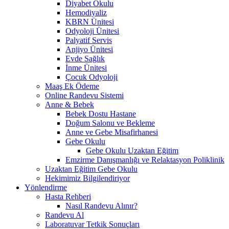
Diyabet Okulu
Hemodiyaliz
KBRN Ünitesi
Odyoloji Ünitesi
Palyatif Servis
Anjiyo Ünitesi
Evde Sağlık
İnme Ünitesi
Çocuk Odyoloji
Maaş Ek Ödeme
Online Randevu Sistemi
Anne & Bebek
Bebek Dostu Hastane
Doğum Salonu ve Bekleme
Anne ve Gebe Misafirhanesi
Gebe Okulu
Gebe Okulu Uzaktan Eğitim
Emzirme Danışmanlığı ve Relaktasyon Poliklinik
Uzaktan Eğitim Gebe Okulu
Hekimimiz Bilgilendiriyor
Yönlendirme
Hasta Rehberi
Nasıl Randevu Alınır?
Randevu Al
Laboratuvar Tetkik Sonuçları