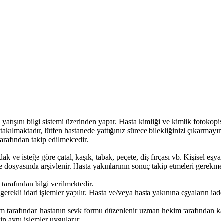
yatışını bilgi sistemi üzerinden yapar. Hasta kimliği ve kimlik fotokopisi i
takılmaktadır, lütfen hastanede yattığınız sürece bilekliğinizi çıkarmayın
 tarafından takip edilmektedir.
k ve isteğe göre çatal, kaşık, tabak, peçete, diş fırçası vb. Kişisel eşyala
ve dosyasında arşivlenir. Hasta yakınlarının sonuç takip etmeleri gerekmem
k tarafından bilgi verilmektedir.
erekli idari işlemler yapılır. Hasta ve/veya hasta yakınına eşyaların iade
im tarafından hastanın sevk formu düzenlenir uzman hekim tarafından k
çin aynı işlemler uygulanır.