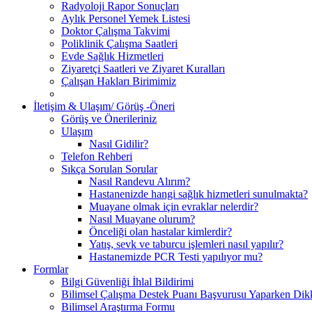
Radyoloji Rapor Sonuçları
Aylık Personel Yemek Listesi
Doktor Çalışma Takvimi
Poliklinik Çalışma Saatleri
Evde Sağlık Hizmetleri
Ziyaretçi Saatleri ve Ziyaret Kuralları
Çalışan Hakları Birimimiz
İletişim & Ulaşım/ Görüş -Öneri
Görüş ve Önerileriniz
Ulaşım
Nasıl Gidilir?
Telefon Rehberi
Sıkça Sorulan Sorular
Nasıl Randevu Alırım?
Hastanenizde hangi sağlık hizmetleri sunulmakta?
Muayane olmak için evraklar nelerdir?
Nasıl Muayane olurum?
Önceliği olan hastalar kimlerdir?
Yatış, sevk ve taburcu işlemleri nasıl yapılır?
Hastanemizde PCR Testi yapılıyor mu?
Formlar
Bilgi Güvenliği İhlal Bildirimi
Bilimsel Çalışma Destek Puanı Başvurusu Yaparken Dikk
Bilimsel Araştırma Formu