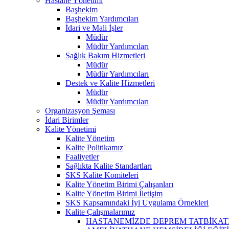
Hastane Yönetimi
Başhekim
Başhekim Yardımcıları
İdari ve Mali İşler
Müdür
Müdür Yardımcıları
Sağlık Bakım Hizmetleri
Müdür
Müdür Yardımcıları
Destek ve Kalite Hizmetleri
Müdür
Müdür Yardımcıları
Organizasyon Şeması
İdari Birimler
Kalite Yönetimi
Kalite Yönetim
Kalite Politikamız
Faaliyetler
Sağlıkta Kalite Standartları
SKS Kalite Komiteleri
Kalite Yönetim Birimi Çalışanları
Kalite Yönetim Birimi İletişim
SKS Kapsamındaki İyi Uygulama Örnekleri
Kalite Çalışmalarımız
HASTANEMİZDE DEPREM TATBİKATI