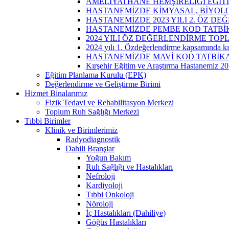
AMELİYATHANE HEMŞİRELİĞİ EĞİTİ
HASTANEMİZDE KİMYASAL, BİYOLOJ
HASTANEMİZDE 2023 YILI 2. ÖZ DE
HASTANEMİZDE PEMBE KOD TATBİK
2024 YILI ÖZ DEĞERLENDİRME TOPL
2024 yılı 1. Özdeğerlendirme kapsamında kır
HASTANEMİZDE MAVİ KOD TATBİKAT
Kırşehir Eğitim ve Araştırma Hastanemiz 202
Eğitim Planlama Kurulu (EPK)
Değerlendirme ve Geliştirme Birimi
Hizmet Binalarımız
Fizik Tedavi ve Rehabilitasyon Merkezi
Toplum Ruh Sağlığı Merkezi
Tıbbi Birimler
Klinik ve Birimlerimiz
Radyodiagnostik
Dahili Branşlar
Yoğun Bakım
Ruh Sağlığı ve Hastalıkları
Nefroloji
Kardiyoloji
Tıbbi Onkoloji
Nöroloji
İç Hastalıkları (Dahiliye)
Göğüs Hastalıkları