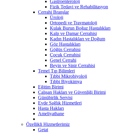
Gastroenteroloji
Fizik Tedavi ve Rehabilitasyon
Cerrahi Branşlar
Üroloji
Ortopedi ve Travmatoloji
Kulak Burun Boğaz Hastalıkları
Kalp ve Damar Cerrahisi
Kadın Hastalıkları ve Doğum
Göz Hastalıkları
Göğüs Cerrahisi
Çocuk Cerrahisi
Genel Cerrahi
Beyin ve Sinir Cerrahisi
Temel Tıp Bilimleri
Tıbbi Mikrobiyoloji
Tıbbi Biyokimya
Eğitim Birimi
Çalışan Hakları ve Güvenliği Birimi
Günübirlik Servisi
Evde Sağlık Hizmetleri
Hasta Hakları
Ameliyathane
Özellikli Hizmetlerimiz
Getat