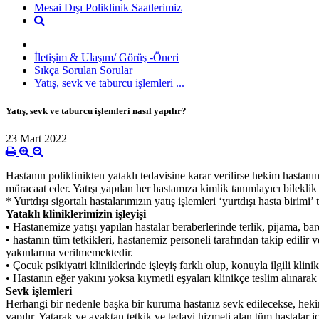
Mesai Dışı Poliklinik Saatlerimiz
İletişim & Ulaşım/ Görüş -Öneri
Sıkça Sorulan Sorular
Yatış, sevk ve taburcu işlemleri ...
Yatış, sevk ve taburcu işlemleri nasıl yapılır?
23 Mart 2022
Hastanın poliklinikten yataklı tedavisine karar verilirse hekim hastanın 
müracaat eder. Yatışı yapılan her hastamıza kimlik tanımlayıcı bileklik 
* Yurtdışı sigortalı hastalarımızın yatış işlemleri ‘yurtdışı hasta birimi’
Yataklı kliniklerimizin işleyişi
• Hastanemize yatışı yapılan hastalar beraberlerinde terlik, pijama, barda
• hastanın tüm tetkikleri, hastanemiz personeli tarafından takip edilir 
yakınlarına verilmemektedir.
• Çocuk psikiyatri kliniklerinde işleyiş farklı olup, konuyla ilgili klini
• Hastanın eğer yakını yoksa kıymetli eşyaları klinikçe teslim alınarak g
Sevk işlemleri
Herhangi bir nedenle başka bir kuruma hastanız sevk edilecekse, hek
yapılır. Yatarak ve ayaktan tetkik ve tedavi hizmeti alan tüm hastalar i