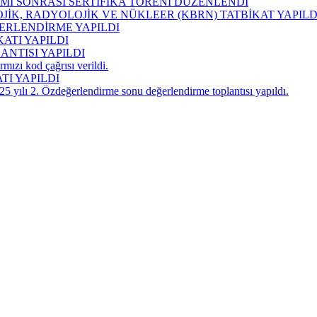
Mİ SONRASI SERTİFİKA TÖRENİ DÜZENLENDİ
İK, RADYOLOJİK VE NÜKLEER (KBRN) TATBİKAT YAPILD
ĞERLENDİRME YAPILDI
ATI YAPILDI
ANTISI YAPILDI
mızı kod çağrısı verildi.
I YAPILDI
5 yılı 2. Özdeğerlendirme sonu değerlendirme toplantısı yapıldı.