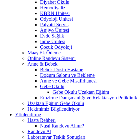
Diyabet Okulu
Hemodiyaliz
KBRN Ünitesi
Odyoloji Ünitesi
Palyatif Servis
Anjiyo Ünitesi
Evde Sağlık
İnme Ünitesi
Çocuk Odyoloji
Maaş Ek Ödeme
Online Randevu Sistemi
Anne & Bebek
Bebek Dostu Hastane
Doğum Salonu ve Bekleme
Anne ve Gebe Misafirhanesi
Gebe Okulu
Gebe Okulu Uzaktan Eğitim
Emzirme Danışmanlığı ve Relaktasyon Poliklinik
Uzaktan Eğitim Gebe Okulu
Hekimimiz Bilgilendiriyor
Yönlendirme
Hasta Rehberi
Nasıl Randevu Alınır?
Randevu Al
Laboratuvar Tetkik Sonuçları