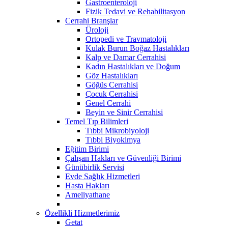
Gastroenteroloji
Fizik Tedavi ve Rehabilitasyon
Cerrahi Branşlar
Üroloji
Ortopedi ve Travmatoloji
Kulak Burun Boğaz Hastalıkları
Kalp ve Damar Cerrahisi
Kadın Hastalıkları ve Doğum
Göz Hastalıkları
Göğüs Cerrahisi
Çocuk Cerrahisi
Genel Cerrahi
Beyin ve Sinir Cerrahisi
Temel Tıp Bilimleri
Tıbbi Mikrobiyoloji
Tıbbi Biyokimya
Eğitim Birimi
Çalışan Hakları ve Güvenliği Birimi
Günübirlik Servisi
Evde Sağlık Hizmetleri
Hasta Hakları
Ameliyathane
Özellikli Hizmetlerimiz
Getat