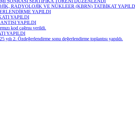
Mİ SONRASI SERTİFİKA TÖRENİ DÜZENLENDİ
İK, RADYOLOJİK VE NÜKLEER (KBRN) TATBİKAT YAPILD
ĞERLENDİRME YAPILDI
ATI YAPILDI
ANTISI YAPILDI
mızı kod çağrısı verildi.
I YAPILDI
5 yılı 2. Özdeğerlendirme sonu değerlendirme toplantısı yapıldı.