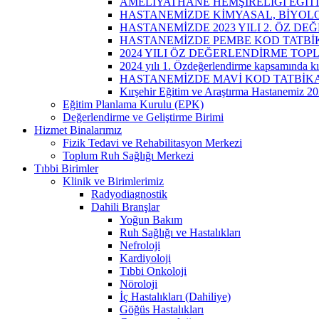
AMELİYATHANE HEMŞİRELİĞİ EĞİTİ
HASTANEMİZDE KİMYASAL, BİYOLOJ
HASTANEMİZDE 2023 YILI 2. ÖZ DE
HASTANEMİZDE PEMBE KOD TATBİK
2024 YILI ÖZ DEĞERLENDİRME TOPL
2024 yılı 1. Özdeğerlendirme kapsamında kır
HASTANEMİZDE MAVİ KOD TATBİKAT
Kırşehir Eğitim ve Araştırma Hastanemiz 202
Eğitim Planlama Kurulu (EPK)
Değerlendirme ve Geliştirme Birimi
Hizmet Binalarımız
Fizik Tedavi ve Rehabilitasyon Merkezi
Toplum Ruh Sağlığı Merkezi
Tıbbi Birimler
Klinik ve Birimlerimiz
Radyodiagnostik
Dahili Branşlar
Yoğun Bakım
Ruh Sağlığı ve Hastalıkları
Nefroloji
Kardiyoloji
Tıbbi Onkoloji
Nöroloji
İç Hastalıkları (Dahiliye)
Göğüs Hastalıkları