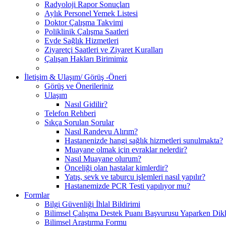
Radyoloji Rapor Sonuçları
Aylık Personel Yemek Listesi
Doktor Çalışma Takvimi
Poliklinik Çalışma Saatleri
Evde Sağlık Hizmetleri
Ziyaretçi Saatleri ve Ziyaret Kuralları
Çalışan Hakları Birimimiz
İletişim & Ulaşım/ Görüş -Öneri
Görüş ve Önerileriniz
Ulaşım
Nasıl Gidilir?
Telefon Rehberi
Sıkça Sorulan Sorular
Nasıl Randevu Alırım?
Hastanenizde hangi sağlık hizmetleri sunulmakta?
Muayane olmak için evraklar nelerdir?
Nasıl Muayane olurum?
Önceliği olan hastalar kimlerdir?
Yatış, sevk ve taburcu işlemleri nasıl yapılır?
Hastanemizde PCR Testi yapılıyor mu?
Formlar
Bilgi Güvenliği İhlal Bildirimi
Bilimsel Çalışma Destek Puanı Başvurusu Yaparken Dikk
Bilimsel Araştırma Formu