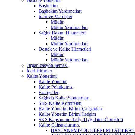
Hastane Yönetimi
Başhekim
Başhekim Yardımcıları
İdari ve Mali İşler
Müdür
Müdür Yardımcıları
Sağlık Bakım Hizmetleri
Müdür
Müdür Yardımcıları
Destek ve Kalite Hizmetleri
Müdür
Müdür Yardımcıları
Organizasyon Şeması
İdari Birimler
Kalite Yönetimi
Kalite Yönetim
Kalite Politikamız
Faaliyetler
Sağlıkta Kalite Standartları
SKS Kalite Komiteleri
Kalite Yönetim Birimi Çalışanları
Kalite Yönetim Birimi İletişim
SKS Kapsamındaki İyi Uygulama Örnekleri
Kalite Çalışmalarımız
HASTANEMİZDE DEPREM TATBİKATI