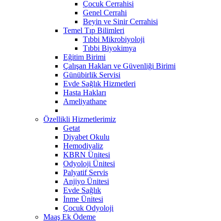
Çocuk Cerrahisi
Genel Cerrahi
Beyin ve Sinir Cerrahisi
Temel Tıp Bilimleri
Tıbbi Mikrobiyoloji
Tıbbi Biyokimya
Eğitim Birimi
Çalışan Hakları ve Güvenliği Birimi
Günübirlik Servisi
Evde Sağlık Hizmetleri
Hasta Hakları
Ameliyathane
Özellikli Hizmetlerimiz
Getat
Diyabet Okulu
Hemodiyaliz
KBRN Ünitesi
Odyoloji Ünitesi
Palyatif Servis
Anjiyo Ünitesi
Evde Sağlık
İnme Ünitesi
Çocuk Odyoloji
Maaş Ek Ödeme