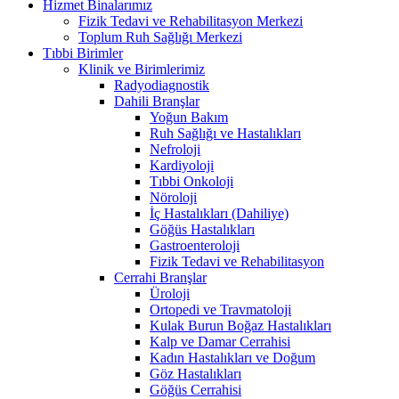
Hizmet Binalarımız
Fizik Tedavi ve Rehabilitasyon Merkezi
Toplum Ruh Sağlığı Merkezi
Tıbbi Birimler
Klinik ve Birimlerimiz
Radyodiagnostik
Dahili Branşlar
Yoğun Bakım
Ruh Sağlığı ve Hastalıkları
Nefroloji
Kardiyoloji
Tıbbi Onkoloji
Nöroloji
İç Hastalıkları (Dahiliye)
Göğüs Hastalıkları
Gastroenteroloji
Fizik Tedavi ve Rehabilitasyon
Cerrahi Branşlar
Üroloji
Ortopedi ve Travmatoloji
Kulak Burun Boğaz Hastalıkları
Kalp ve Damar Cerrahisi
Kadın Hastalıkları ve Doğum
Göz Hastalıkları
Göğüs Cerrahisi