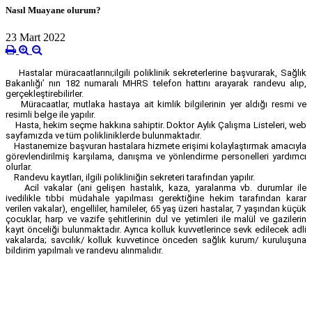
Nasıl Muayane olurum?
23 Mart 2022
Hastalar müracaatlarını;ilgili poliklinik sekreterlerine başvurarak, Sağlık
Bakanlığı’ nın 182 numaralı MHRS telefon hattını arayarak randevu alıp,
gerçekleştirebilirler.
Müracaatlar, mutlaka hastaya ait kimlik bilgilerinin yer aldığı resmi ve
resimli belge ile yapılır.
Hasta, hekim seçme hakkına sahiptir. Doktor Aylık Çalışma Listeleri, web
sayfamızda ve tüm polikliniklerde bulunmaktadır.
Hastanemize başvuran hastalara hizmete erişimi kolaylaştırmak amacıyla
görevlendirilmiş karşılama, danışma ve yönlendirme personelleri yardımcı
olurlar.
Randevu kayıtları, ilgili polikliniğin sekreteri tarafından yapılır.
Acil vakalar (ani gelişen hastalık, kaza, yaralanma vb. durumlar ile
ivedilikle tıbbi müdahale yapılması gerektiğine hekim tarafından karar
verilen vakalar), engelliler, hamileler, 65 yaş üzeri hastalar, 7 yaşından küçük
çocuklar, harp ve vazife şehitlerinin dul ve yetimleri ile malül ve gazilerin
kayıt önceliği bulunmaktadır. Ayrıca kolluk kuvvetlerince sevk edilecek adli
vakalarda; savcılık/ kolluk kuvvetince önceden sağlık kurum/ kuruluşuna
bildirim yapılmalı ve randevu alınmalıdır.