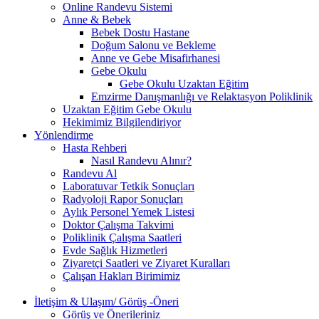
Online Randevu Sistemi
Anne & Bebek
Bebek Dostu Hastane
Doğum Salonu ve Bekleme
Anne ve Gebe Misafirhanesi
Gebe Okulu
Gebe Okulu Uzaktan Eğitim
Emzirme Danışmanlığı ve Relaktasyon Poliklinik
Uzaktan Eğitim Gebe Okulu
Hekimimiz Bilgilendiriyor
Yönlendirme
Hasta Rehberi
Nasıl Randevu Alınır?
Randevu Al
Laboratuvar Tetkik Sonuçları
Radyoloji Rapor Sonuçları
Aylık Personel Yemek Listesi
Doktor Çalışma Takvimi
Poliklinik Çalışma Saatleri
Evde Sağlık Hizmetleri
Ziyaretçi Saatleri ve Ziyaret Kuralları
Çalışan Hakları Birimimiz
İletişim & Ulaşım/ Görüş -Öneri
Görüş ve Önerileriniz