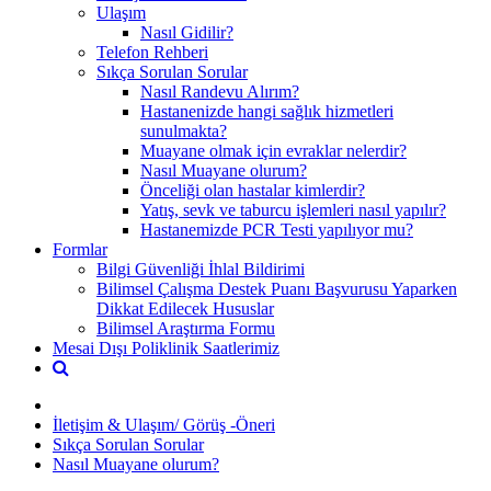
Ulaşım
Nasıl Gidilir?
Telefon Rehberi
Sıkça Sorulan Sorular
Nasıl Randevu Alırım?
Hastanenizde hangi sağlık hizmetleri
sunulmakta?
Muayane olmak için evraklar nelerdir?
Nasıl Muayane olurum?
Önceliği olan hastalar kimlerdir?
Yatış, sevk ve taburcu işlemleri nasıl yapılır?
Hastanemizde PCR Testi yapılıyor mu?
Formlar
Bilgi Güvenliği İhlal Bildirimi
Bilimsel Çalışma Destek Puanı Başvurusu Yaparken
Dikkat Edilecek Hususlar
Bilimsel Araştırma Formu
Mesai Dışı Poliklinik Saatlerimiz
İletişim & Ulaşım/ Görüş -Öneri
Sıkça Sorulan Sorular
Nasıl Muayane olurum?