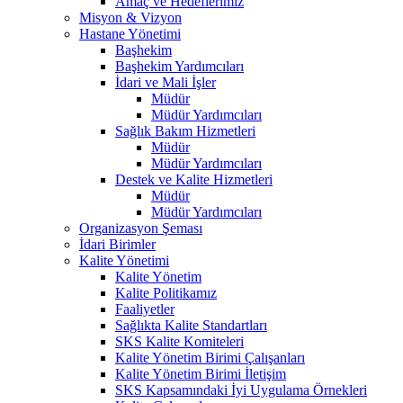
Amaç ve Hedeflerimiz
Misyon & Vizyon
Hastane Yönetimi
Başhekim
Başhekim Yardımcıları
İdari ve Mali İşler
Müdür
Müdür Yardımcıları
Sağlık Bakım Hizmetleri
Müdür
Müdür Yardımcıları
Destek ve Kalite Hizmetleri
Müdür
Müdür Yardımcıları
Organizasyon Şeması
İdari Birimler
Kalite Yönetimi
Kalite Yönetim
Kalite Politikamız
Faaliyetler
Sağlıkta Kalite Standartları
SKS Kalite Komiteleri
Kalite Yönetim Birimi Çalışanları
Kalite Yönetim Birimi İletişim
SKS Kapsamındaki İyi Uygulama Örnekleri