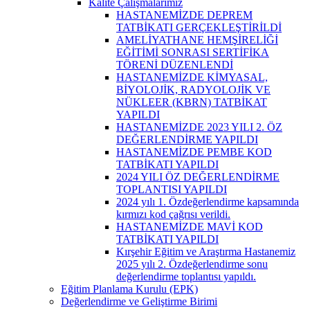
Kalite Çalışmalarımız
HASTANEMİZDE DEPREM
TATBİKATI GERÇEKLEŞTİRİLDİ
AMELİYATHANE HEMŞİRELİĞİ
EĞİTİMİ SONRASI SERTİFİKA
TÖRENİ DÜZENLENDİ
HASTANEMİZDE KİMYASAL,
BİYOLOJİK, RADYOLOJİK VE
NÜKLEER (KBRN) TATBİKAT
YAPILDI
HASTANEMİZDE 2023 YILI 2. ÖZ
DEĞERLENDİRME YAPILDI
HASTANEMİZDE PEMBE KOD
TATBİKATI YAPILDI
2024 YILI ÖZ DEĞERLENDİRME
TOPLANTISI YAPILDI
2024 yılı 1. Özdeğerlendirme kapsamında
kırmızı kod çağrısı verildi.
HASTANEMİZDE MAVİ KOD
TATBİKATI YAPILDI
Kırşehir Eğitim ve Araştırma Hastanemiz
2025 yılı 2. Özdeğerlendirme sonu
değerlendirme toplantısı yapıldı.
Eğitim Planlama Kurulu (EPK)
Değerlendirme ve Geliştirme Birimi