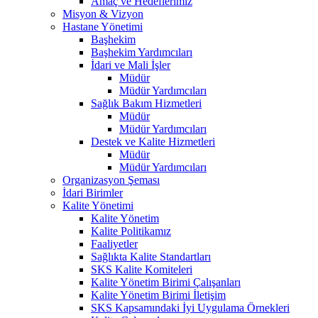
Amaç ve Hedeflerimiz
Misyon & Vizyon
Hastane Yönetimi
Başhekim
Başhekim Yardımcıları
İdari ve Mali İşler
Müdür
Müdür Yardımcıları
Sağlık Bakım Hizmetleri
Müdür
Müdür Yardımcıları
Destek ve Kalite Hizmetleri
Müdür
Müdür Yardımcıları
Organizasyon Şeması
İdari Birimler
Kalite Yönetimi
Kalite Yönetim
Kalite Politikamız
Faaliyetler
Sağlıkta Kalite Standartları
SKS Kalite Komiteleri
Kalite Yönetim Birimi Çalışanları
Kalite Yönetim Birimi İletişim
SKS Kapsamındaki İyi Uygulama Örnekleri