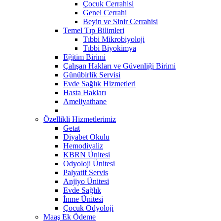
Çocuk Cerrahisi
Genel Cerrahi
Beyin ve Sinir Cerrahisi
Temel Tıp Bilimleri
Tıbbi Mikrobiyoloji
Tıbbi Biyokimya
Eğitim Birimi
Çalışan Hakları ve Güvenliği Birimi
Günübirlik Servisi
Evde Sağlık Hizmetleri
Hasta Hakları
Ameliyathane
Özellikli Hizmetlerimiz
Getat
Diyabet Okulu
Hemodiyaliz
KBRN Ünitesi
Odyoloji Ünitesi
Palyatif Servis
Anjiyo Ünitesi
Evde Sağlık
İnme Ünitesi
Çocuk Odyoloji
Maaş Ek Ödeme