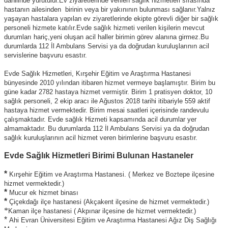
dahilinde yürütülür.Ev ziyaretlerinde verilen sağlık hizmetleri sırasında
hastanın ailesinden birinin veya bir yakınının bulunması sağlanır.Yalnız
yaşayan hastalara yapılan ev ziyaretlerinde ekipte görevli diğer bir sağlık
personeli hizmete katılır.Evde sağlık hizmeti verilen kişilerin mevcut
durumları hariç,yeni oluşan acil haller birimin görev alanına girmez.Bu
durumlarda 112 İl Ambulans Servisi ya da doğrudan kuruluşlarının acil
servislerine başvuru esastır.
Evde Sağlık Hizmetleri, Kırşehir Eğitim ve Araştırma Hastanesi
bünyesinde 2010 yılından itibaren hizmet vermeye başlamıştır. Birim bu
güne kadar 2782 hastaya hizmet vermiştir. Birim 1 pratisyen doktor, 10
sağlık personeli, 2 ekip aracı ile Ağustos 2018 tarihi itibariyle 559 aktif
hastaya hizmet vermektedir. Birim mesai saatleri içerisinde randevulu
çalışmaktadır. Evde sağlık Hizmeti kapsamında acil durumlar yer
almamaktadır. Bu durumlarda 112 İl Ambulans Servisi ya da doğrudan
sağlık kuruluşlarının acil hizmet veren birimlerine başvuru esastır.
Evde Sağlık Hizmetleri Birimi Bulunan Hastaneler
*
Kırşehir Eğitim ve Araştırma Hastanesi. ( Merkez ve Boztepe ilçesine
hizmet vermektedir.)
*
Mucur ek hizmet binası
*
Çiçekdağı ilçe hastanesi (Akçakent ilçesine de hizmet vermektedir.)
*
Kaman ilçe hastanesi ( Akpınar ilçesine de hizmet vermektedir.)
*
Ahi Evran Üniversitesi Eğitim ve Araştırma Hastanesi Ağız Diş Sağlığı