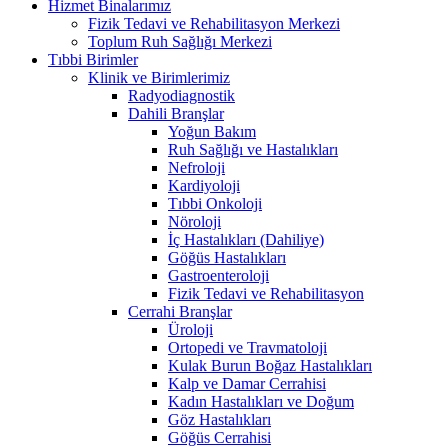
Hizmet Binalarımız
Fizik Tedavi ve Rehabilitasyon Merkezi
Toplum Ruh Sağlığı Merkezi
Tıbbi Birimler
Klinik ve Birimlerimiz
Radyodiagnostik
Dahili Branşlar
Yoğun Bakım
Ruh Sağlığı ve Hastalıkları
Nefroloji
Kardiyoloji
Tıbbi Onkoloji
Nöroloji
İç Hastalıkları (Dahiliye)
Göğüs Hastalıkları
Gastroenteroloji
Fizik Tedavi ve Rehabilitasyon
Cerrahi Branşlar
Üroloji
Ortopedi ve Travmatoloji
Kulak Burun Boğaz Hastalıkları
Kalp ve Damar Cerrahisi
Kadın Hastalıkları ve Doğum
Göz Hastalıkları
Göğüs Cerrahisi