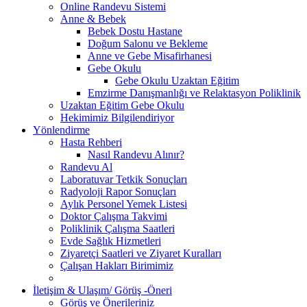
Online Randevu Sistemi
Anne & Bebek
Bebek Dostu Hastane
Doğum Salonu ve Bekleme
Anne ve Gebe Misafirhanesi
Gebe Okulu
Gebe Okulu Uzaktan Eğitim
Emzirme Danışmanlığı ve Relaktasyon Poliklinik
Uzaktan Eğitim Gebe Okulu
Hekimimiz Bilgilendiriyor
Yönlendirme
Hasta Rehberi
Nasıl Randevu Alınır?
Randevu Al
Laboratuvar Tetkik Sonuçları
Radyoloji Rapor Sonuçları
Aylık Personel Yemek Listesi
Doktor Çalışma Takvimi
Poliklinik Çalışma Saatleri
Evde Sağlık Hizmetleri
Ziyaretçi Saatleri ve Ziyaret Kuralları
Çalışan Hakları Birimimiz
İletişim & Ulaşım/ Görüş -Öneri
Görüş ve Önerileriniz