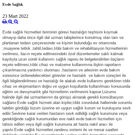
Evde Sağlık
23 Mart 2022
Evde sağlık hizmetleri biriminin görevi hastalığın teşhisini koymak
olmayıp daha önce ilgili dal uzman tabiplerince konulmuş olan tanı ve
planlanan tedavi çerçevesinde ve kişinin bulunduğu ev ortamında
;muayene tetkik ,tahlil,tedavi,tıbbi bakım ve rehabilitasyon hizmetlerinin
verilmesi, ilacın reçete edilmesindeki özel düzenlemeler saklı kalmak
kaydıyla uzun süreli kullanımı sağlık raporu ile belgelendirilen ilaçların
reçete edilmesi,tıbbi cihaz ve malzeme kullanımına ilişkin raporların
çıkarılmasına yardımcı olunması ,hastanın ve ailesinin evde bakım
süresince üstlenebilecekleri görevler ve hastalık ve bakım süreçleri ile
ilgili bilgilendirilmesi ve hastalığı ile alakalı evde kullanımı gerektiren tıbbi
cihaz ve ekipmanların doğru ve uygun koşullarda kullanılması konusunda
eğitim ve danışmanlık gibi hizmetlerin verilmesini kapsar.Lüzumu
halinde ilgili dal uzmanlarının da görüşü alınarak gerekli konsültasyon
sağlanır.Evde sağlık hizmeti alan kişiler,tıbbi zorunluluk hallerinde sorumlu
tabibin gördüğü lüzum üzerine en uygun sağlık kurum ve kuruluşuna sevk
edilir.Sevkine karar verilen hastanın sevk edildiği sağlık kurumuna veya
gerektiğinde sağlık kurumundan eve nakli evde bakım hizmetleri için
tahsis edilen veya ilgili sağlık kurumuna ait hasta nakil aracı ile
yapılır.Evde sağlık hizmetleri,randevu sistemi ile ve mesai saatleri