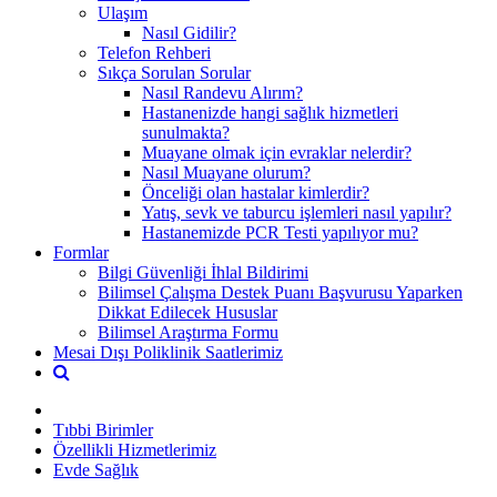
Ulaşım
Nasıl Gidilir?
Telefon Rehberi
Sıkça Sorulan Sorular
Nasıl Randevu Alırım?
Hastanenizde hangi sağlık hizmetleri
sunulmakta?
Muayane olmak için evraklar nelerdir?
Nasıl Muayane olurum?
Önceliği olan hastalar kimlerdir?
Yatış, sevk ve taburcu işlemleri nasıl yapılır?
Hastanemizde PCR Testi yapılıyor mu?
Formlar
Bilgi Güvenliği İhlal Bildirimi
Bilimsel Çalışma Destek Puanı Başvurusu Yaparken
Dikkat Edilecek Hususlar
Bilimsel Araştırma Formu
Mesai Dışı Poliklinik Saatlerimiz
Tıbbi Birimler
Özellikli Hizmetlerimiz
Evde Sağlık