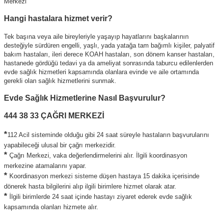
Merkezi
Hangi hastalara hizmet verir?
Tek başına veya aile bireyleriyle yaşayıp hayatlarını başkalarının
desteğiyle sürdüren engelli, yaşlı, yada yatağa tam bağımlı kişiler, palyatif
bakım hastaları, ileri derece KOAH hastaları, son dönem kanser hastaları,
hastanede gördüğü tedavi ya da ameliyat sonrasında taburcu edilenlerden
evde sağlık hizmetleri kapsamında olanlara evinde ve aile ortamında
gerekli olan sağlık hizmetlerini sunmak.
Evde Sağlık Hizmetlerine Nasıl Başvurulur?
444 38 33 ÇAĞRI MERKEZİ
*
112 Acil sisteminde olduğu gibi 24 saat süreyle hastaların başvurularını
yapabileceği ulusal bir çağrı merkezidir.
*
Çağrı Merkezi, vaka değerlendirmelerini alır. İlgili koordinasyon
merkezine atamalarını yapar.
*
Koordinasyon merkezi sisteme düşen hastaya 15 dakika içerisinde
dönerek hasta bilgilerini alıp ilgili birimlere hizmet olarak atar.
*
İlgili birimlerde 24 saat içinde hastayı ziyaret ederek evde sağlık
kapsamında olanları hizmete alır.