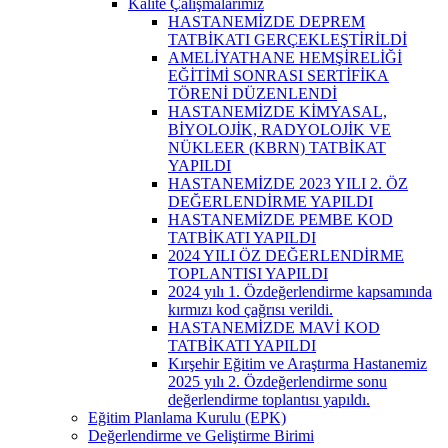
Kalite Çalışmalarımız
HASTANEMİZDE DEPREM
TATBİKATI GERÇEKLEŞTİRİLDİ
AMELİYATHANE HEMŞİRELİĞİ
EĞİTİMİ SONRASI SERTİFİKA
TÖRENİ DÜZENLENDİ
HASTANEMİZDE KİMYASAL,
BİYOLOJİK, RADYOLOJİK VE
NÜKLEER (KBRN) TATBİKAT
YAPILDI
HASTANEMİZDE 2023 YILI 2. ÖZ
DEĞERLENDİRME YAPILDI
HASTANEMİZDE PEMBE KOD
TATBİKATI YAPILDI
2024 YILI ÖZ DEĞERLENDİRME
TOPLANTISI YAPILDI
2024 yılı 1. Özdeğerlendirme kapsamında
kırmızı kod çağrısı verildi.
HASTANEMİZDE MAVİ KOD
TATBİKATI YAPILDI
Kırşehir Eğitim ve Araştırma Hastanemiz
2025 yılı 2. Özdeğerlendirme sonu
değerlendirme toplantısı yapıldı.
Eğitim Planlama Kurulu (EPK)
Değerlendirme ve Geliştirme Birimi