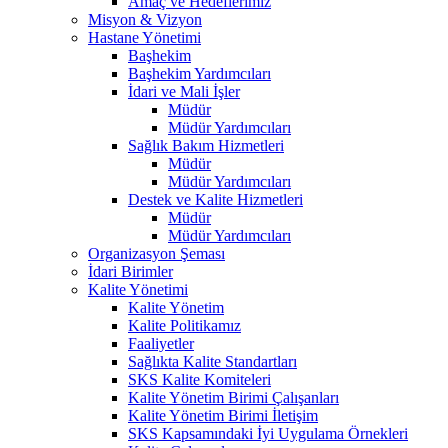
Amaç ve Hedeflerimiz
Misyon & Vizyon
Hastane Yönetimi
Başhekim
Başhekim Yardımcıları
İdari ve Mali İşler
Müdür
Müdür Yardımcıları
Sağlık Bakım Hizmetleri
Müdür
Müdür Yardımcıları
Destek ve Kalite Hizmetleri
Müdür
Müdür Yardımcıları
Organizasyon Şeması
İdari Birimler
Kalite Yönetimi
Kalite Yönetim
Kalite Politikamız
Faaliyetler
Sağlıkta Kalite Standartları
SKS Kalite Komiteleri
Kalite Yönetim Birimi Çalışanları
Kalite Yönetim Birimi İletişim
SKS Kapsamındaki İyi Uygulama Örnekleri