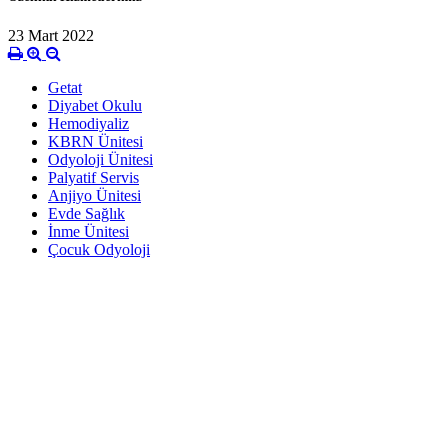
23 Mart 2022
Getat
Diyabet Okulu
Hemodiyaliz
KBRN Ünitesi
Odyoloji Ünitesi
Palyatif Servis
Anjiyo Ünitesi
Evde Sağlık
İnme Ünitesi
Çocuk Odyoloji