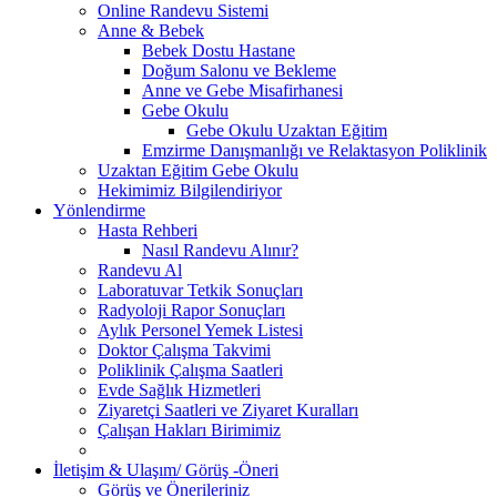
Online Randevu Sistemi
Anne & Bebek
Bebek Dostu Hastane
Doğum Salonu ve Bekleme
Anne ve Gebe Misafirhanesi
Gebe Okulu
Gebe Okulu Uzaktan Eğitim
Emzirme Danışmanlığı ve Relaktasyon Poliklinik
Uzaktan Eğitim Gebe Okulu
Hekimimiz Bilgilendiriyor
Yönlendirme
Hasta Rehberi
Nasıl Randevu Alınır?
Randevu Al
Laboratuvar Tetkik Sonuçları
Radyoloji Rapor Sonuçları
Aylık Personel Yemek Listesi
Doktor Çalışma Takvimi
Poliklinik Çalışma Saatleri
Evde Sağlık Hizmetleri
Ziyaretçi Saatleri ve Ziyaret Kuralları
Çalışan Hakları Birimimiz
İletişim & Ulaşım/ Görüş -Öneri
Görüş ve Önerileriniz