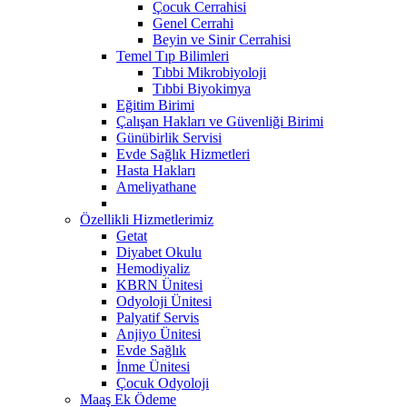
Çocuk Cerrahisi
Genel Cerrahi
Beyin ve Sinir Cerrahisi
Temel Tıp Bilimleri
Tıbbi Mikrobiyoloji
Tıbbi Biyokimya
Eğitim Birimi
Çalışan Hakları ve Güvenliği Birimi
Günübirlik Servisi
Evde Sağlık Hizmetleri
Hasta Hakları
Ameliyathane
Özellikli Hizmetlerimiz
Getat
Diyabet Okulu
Hemodiyaliz
KBRN Ünitesi
Odyoloji Ünitesi
Palyatif Servis
Anjiyo Ünitesi
Evde Sağlık
İnme Ünitesi
Çocuk Odyoloji
Maaş Ek Ödeme