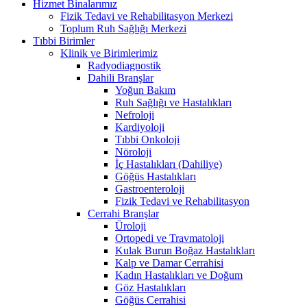
Hizmet Binalarımız
Fizik Tedavi ve Rehabilitasyon Merkezi
Toplum Ruh Sağlığı Merkezi
Tıbbi Birimler
Klinik ve Birimlerimiz
Radyodiagnostik
Dahili Branşlar
Yoğun Bakım
Ruh Sağlığı ve Hastalıkları
Nefroloji
Kardiyoloji
Tıbbi Onkoloji
Nöroloji
İç Hastalıkları (Dahiliye)
Göğüs Hastalıkları
Gastroenteroloji
Fizik Tedavi ve Rehabilitasyon
Cerrahi Branşlar
Üroloji
Ortopedi ve Travmatoloji
Kulak Burun Boğaz Hastalıkları
Kalp ve Damar Cerrahisi
Kadın Hastalıkları ve Doğum
Göz Hastalıkları
Göğüs Cerrahisi