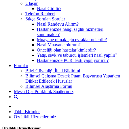
Ulaşım
Nasıl Gidilir?
Telefon Rehberi
Sıkça Sorulan Sorular
Nasıl Randevu Alırım?
Hastanenizde hangi sağlık hizmetleri
sunulmakta?
Muayane olmak için evraklar nelerdir?
Nasıl Muayane olurum?
Önceliği olan hastalar kimlerdir?
Yatış, sevk ve taburcu işlemleri nasıl yapılır?
Hastanemizde PCR Testi yapılıyor mu?
Formlar
Bilgi Güvenliği İhlal Bildirimi
Bilimsel Çalışma Destek Puanı Başvurusu Yaparken
Dikkat Edilecek Hususlar
Bilimsel Araştırma Formu
Mesai Dışı Poliklinik Saatlerimiz
Tıbbi Birimler
Özellikli Hizmetlerimiz
Özellikli Hizmetlerimiz