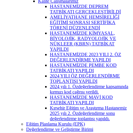
Kalite Çalışmalarımız
HASTANEMİZDE DEPREM
TATBİKATI GERÇEKLEŞTİRİLDİ
AMELİYATHANE HEMŞİRELİĞİ
EĞİTİMİ SONRASI SERTİFİKA
TÖRENİ DÜZENLENDİ
HASTANEMİZDE KİMYASAL,
BİYOLOJİK, RADYOLOJİK VE
NÜKLEER (KBRN) TATBİKAT
YAPILDI
HASTANEMİZDE 2023 YILI 2. ÖZ
DEĞERLENDİRME YAPILDI
HASTANEMİZDE PEMBE KOD
TATBİKATI YAPILDI
2024 YILI ÖZ DEĞERLENDİRME
TOPLANTISI YAPILDI
2024 yılı 1. Özdeğerlendirme kapsamında
kırmızı kod çağrısı verildi.
HASTANEMİZDE MAVİ KOD
TATBİKATI YAPILDI
Kırşehir Eğitim ve Araştırma Hastanemiz
2025 yılı 2. Özdeğerlendirme sonu
değerlendirme toplantısı yapıldı.
Eğitim Planlama Kurulu (EPK)
Değerlendirme ve Geliştirme Birimi