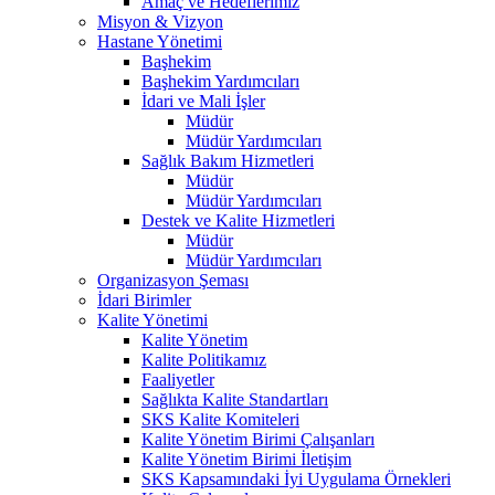
Amaç ve Hedeflerimiz
Misyon & Vizyon
Hastane Yönetimi
Başhekim
Başhekim Yardımcıları
İdari ve Mali İşler
Müdür
Müdür Yardımcıları
Sağlık Bakım Hizmetleri
Müdür
Müdür Yardımcıları
Destek ve Kalite Hizmetleri
Müdür
Müdür Yardımcıları
Organizasyon Şeması
İdari Birimler
Kalite Yönetimi
Kalite Yönetim
Kalite Politikamız
Faaliyetler
Sağlıkta Kalite Standartları
SKS Kalite Komiteleri
Kalite Yönetim Birimi Çalışanları
Kalite Yönetim Birimi İletişim
SKS Kapsamındaki İyi Uygulama Örnekleri