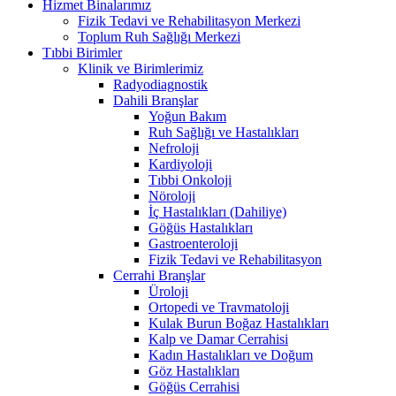
Hizmet Binalarımız
Fizik Tedavi ve Rehabilitasyon Merkezi
Toplum Ruh Sağlığı Merkezi
Tıbbi Birimler
Klinik ve Birimlerimiz
Radyodiagnostik
Dahili Branşlar
Yoğun Bakım
Ruh Sağlığı ve Hastalıkları
Nefroloji
Kardiyoloji
Tıbbi Onkoloji
Nöroloji
İç Hastalıkları (Dahiliye)
Göğüs Hastalıkları
Gastroenteroloji
Fizik Tedavi ve Rehabilitasyon
Cerrahi Branşlar
Üroloji
Ortopedi ve Travmatoloji
Kulak Burun Boğaz Hastalıkları
Kalp ve Damar Cerrahisi
Kadın Hastalıkları ve Doğum
Göz Hastalıkları
Göğüs Cerrahisi