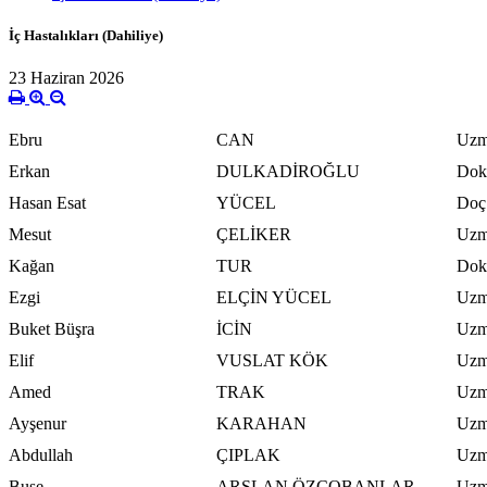
İç Hastalıkları (Dahiliye)
23 Haziran 2026
Ebru
CAN
Uzm
Erkan
DULKADİROĞLU
Dokt
Hasan Esat
YÜCEL
Doç
Mesut
ÇELİKER
Uzm
Kağan
TUR
Dokt
Ezgi
ELÇİN YÜCEL
Uzm
Buket Büşra
İCİN
Uzm
Elif
VUSLAT KÖK
Uzm
Amed
TRAK
Uzm
Ayşenur
KARAHAN
Uzm
Abdullah
ÇIPLAK
Uzm
Buse
ARSLAN ÖZÇOBANLAR
Uzm