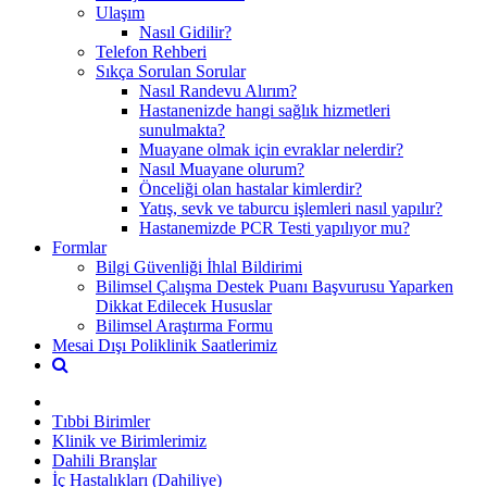
Ulaşım
Nasıl Gidilir?
Telefon Rehberi
Sıkça Sorulan Sorular
Nasıl Randevu Alırım?
Hastanenizde hangi sağlık hizmetleri
sunulmakta?
Muayane olmak için evraklar nelerdir?
Nasıl Muayane olurum?
Önceliği olan hastalar kimlerdir?
Yatış, sevk ve taburcu işlemleri nasıl yapılır?
Hastanemizde PCR Testi yapılıyor mu?
Formlar
Bilgi Güvenliği İhlal Bildirimi
Bilimsel Çalışma Destek Puanı Başvurusu Yaparken
Dikkat Edilecek Hususlar
Bilimsel Araştırma Formu
Mesai Dışı Poliklinik Saatlerimiz
Tıbbi Birimler
Klinik ve Birimlerimiz
Dahili Branşlar
İç Hastalıkları (Dahiliye)