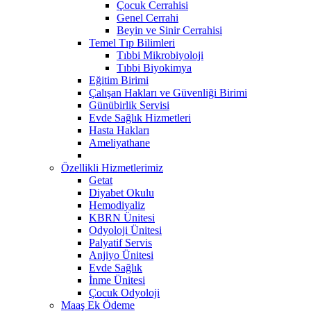
Çocuk Cerrahisi
Genel Cerrahi
Beyin ve Sinir Cerrahisi
Temel Tıp Bilimleri
Tıbbi Mikrobiyoloji
Tıbbi Biyokimya
Eğitim Birimi
Çalışan Hakları ve Güvenliği Birimi
Günübirlik Servisi
Evde Sağlık Hizmetleri
Hasta Hakları
Ameliyathane
Özellikli Hizmetlerimiz
Getat
Diyabet Okulu
Hemodiyaliz
KBRN Ünitesi
Odyoloji Ünitesi
Palyatif Servis
Anjiyo Ünitesi
Evde Sağlık
İnme Ünitesi
Çocuk Odyoloji
Maaş Ek Ödeme