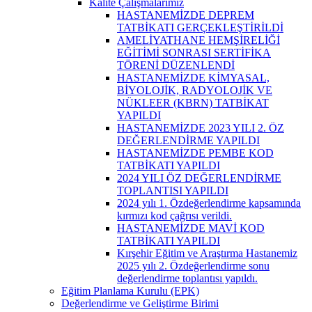
Kalite Çalışmalarımız
HASTANEMİZDE DEPREM
TATBİKATI GERÇEKLEŞTİRİLDİ
AMELİYATHANE HEMŞİRELİĞİ
EĞİTİMİ SONRASI SERTİFİKA
TÖRENİ DÜZENLENDİ
HASTANEMİZDE KİMYASAL,
BİYOLOJİK, RADYOLOJİK VE
NÜKLEER (KBRN) TATBİKAT
YAPILDI
HASTANEMİZDE 2023 YILI 2. ÖZ
DEĞERLENDİRME YAPILDI
HASTANEMİZDE PEMBE KOD
TATBİKATI YAPILDI
2024 YILI ÖZ DEĞERLENDİRME
TOPLANTISI YAPILDI
2024 yılı 1. Özdeğerlendirme kapsamında
kırmızı kod çağrısı verildi.
HASTANEMİZDE MAVİ KOD
TATBİKATI YAPILDI
Kırşehir Eğitim ve Araştırma Hastanemiz
2025 yılı 2. Özdeğerlendirme sonu
değerlendirme toplantısı yapıldı.
Eğitim Planlama Kurulu (EPK)
Değerlendirme ve Geliştirme Birimi